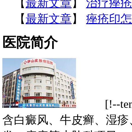
【
最新文章
】
治疗痤疮
【
最新文章
】
痤疮印怎
医院简介
[!--tem
含白癜风、牛皮癣、湿疹