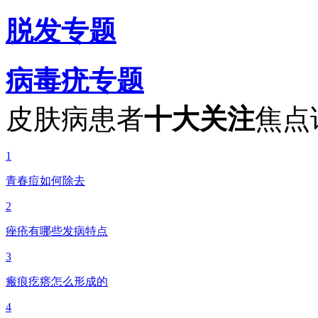
脱发专题
病毒疣专题
皮肤病患者
十大关注
焦点
1
青春痘如何除去
2
痤疮有哪些发病特点
3
瘢痕疙瘩怎么形成的
4