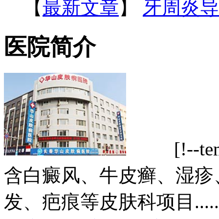
【
最新文章
】
牙周炎导
医院简介
[!--tem
含白癜风、牛皮癣、湿疹
发、疤痕等皮肤科项目.....