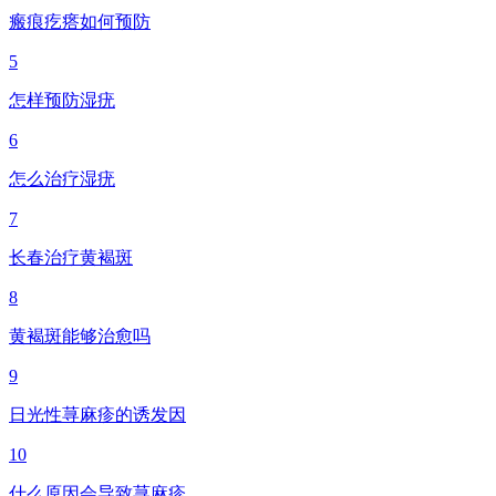
瘢痕疙瘩如何预防
5
怎样预防湿疣
6
怎么治疗湿疣
7
长春治疗黄褐斑
8
黄褐斑能够治愈吗
9
日光性荨麻疹的诱发因
10
什么原因会导致荨麻疹