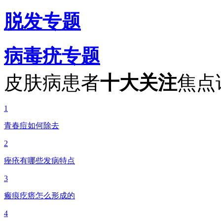
脱发专题
病毒疣专题
皮肤病患者
十大关注
焦点
1
青春痘如何除去
2
痤疮有哪些发病特点
3
瘢痕疙瘩怎么形成的
4