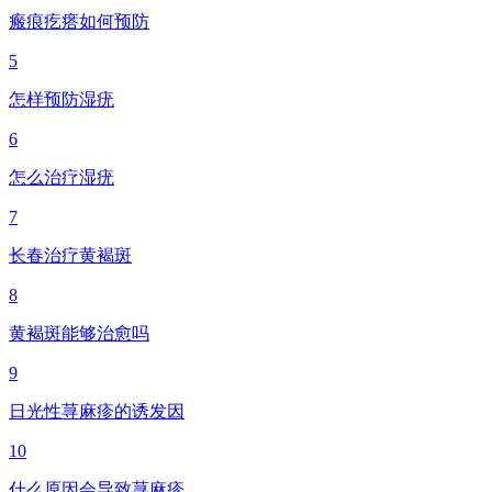
瘢痕疙瘩如何预防
5
怎样预防湿疣
6
怎么治疗湿疣
7
长春治疗黄褐斑
8
黄褐斑能够治愈吗
9
日光性荨麻疹的诱发因
10
什么原因会导致荨麻疹