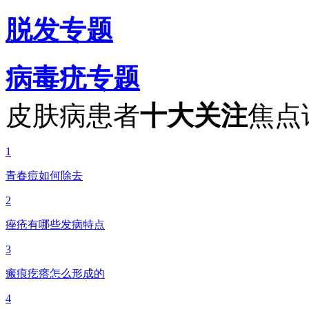
脱发专题
病毒疣专题
皮肤病患者
十大关注
焦点
1
青春痘如何除去
2
痤疮有哪些发病特点
3
瘢痕疙瘩怎么形成的
4