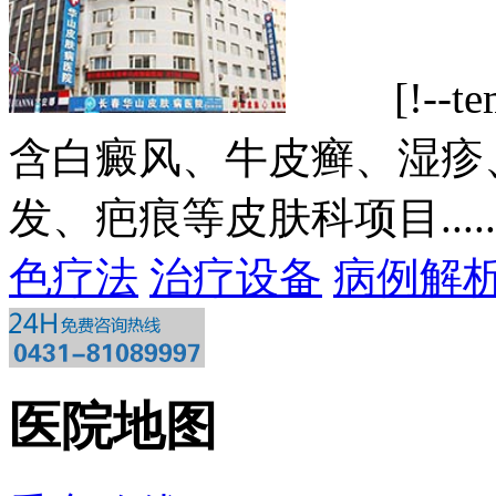
[!--tem
含白癜风、牛皮癣、湿疹
发、疤痕等皮肤科项目.....
色疗法
治疗设备
病例解
医院地图