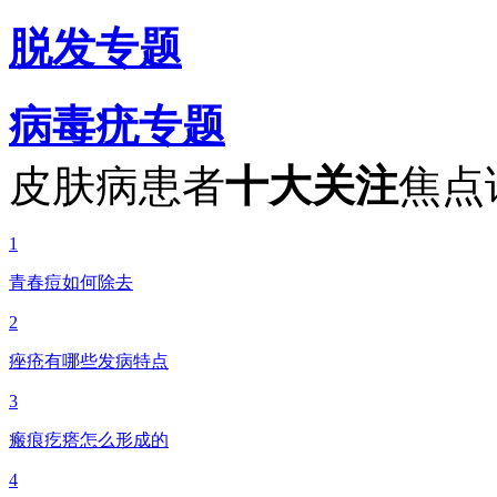
脱发专题
病毒疣专题
皮肤病患者
十大关注
焦点
1
青春痘如何除去
2
痤疮有哪些发病特点
3
瘢痕疙瘩怎么形成的
4