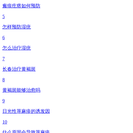
瘢痕疙瘩如何预防
5
怎样预防湿疣
6
怎么治疗湿疣
7
长春治疗黄褐斑
8
黄褐斑能够治愈吗
9
日光性荨麻疹的诱发因
10
什么原因会导致荨麻疹